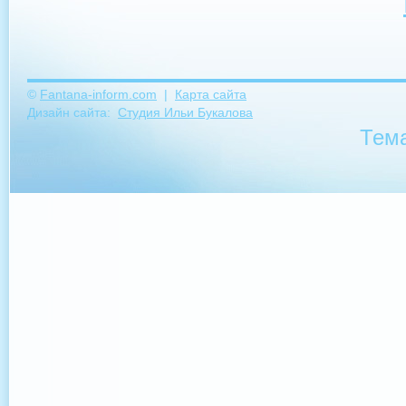
©
Fantana-inform.com
|
Карта сайта
Дизайн сайта:
Студия Ильи Букалова
Тема