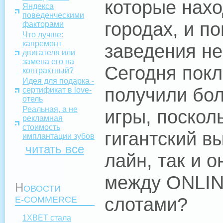
которые нах
Яндекса
поведенческими
городах, и п
факторами
Что лучше:
капремонт
заведения не
двигателя или
замена его на
Сегодня покл
контрактный?
Идея для подарка -
получили бо
сертификат в love-
отель
Реальная, а не
игры, поскол
рекламная
стоимость
гигантский в
имплантации зубов
читать все
лайн, так и о
между ONLIN
Н
ОВОСТИ
слотами?
E-COMMERCE
1XBET стала