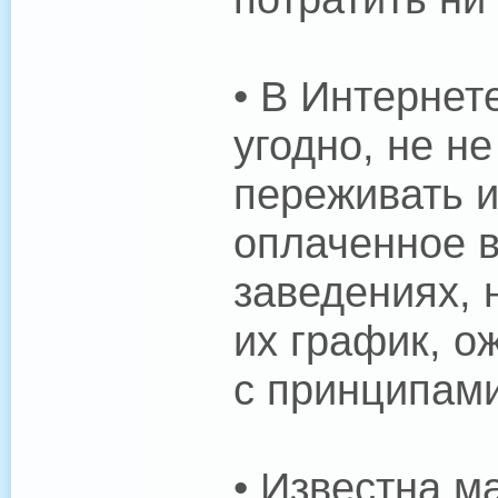
• В Интернет
угодно, не н
переживать и
оплаченное в
заведениях, 
их график, о
с принципами
• Известна ма