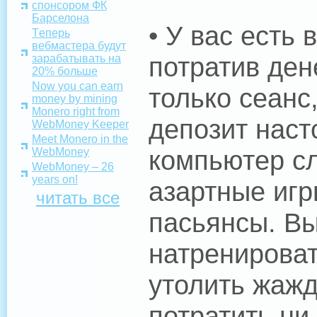
спонсором ФК
Барселона
• У вас есть
Tеперь
вебмастера будут
потратив ден
зарабатывать на
20% больше
Now you can earn
только сеанс,
money by mining
Monero right from
депозит наст
WebMoney Keeper
Meet Monero in the
компьютер сл
WebMoney
WebMoney – 26
years on!
азартные игр
читать все
пасьянсы. В
натренироват
утолить жажд
потратить ни