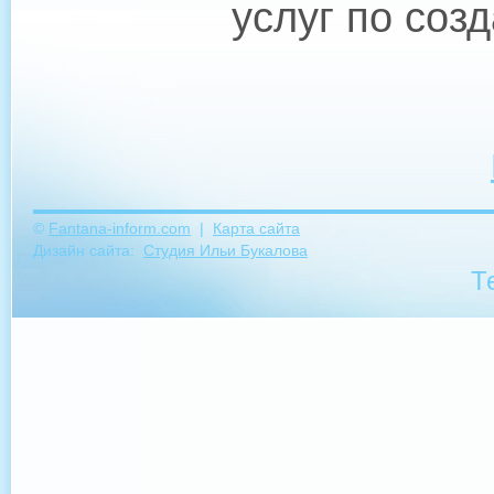
услуг по соз
©
Fantana-inform.com
|
Карта сайта
Дизайн сайта:
Студия Ильи Букалова
Т