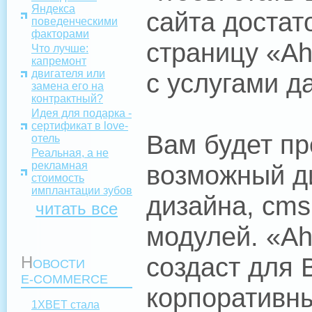
Яндекса
сайта достат
поведенческими
факторами
страницу «Ah
Что лучше:
капремонт
двигателя или
с услугами д
замена его на
контрактный?
Идея для подарка -
сертификат в love-
Вам будет п
отель
Реальная, а не
рекламная
возможный д
стоимость
имплантации зубов
дизайна, cms
читать все
модулей. «Ah
создаст для В
Н
ОВОСТИ
E-COMMERCE
корпоративны
1XBET стала