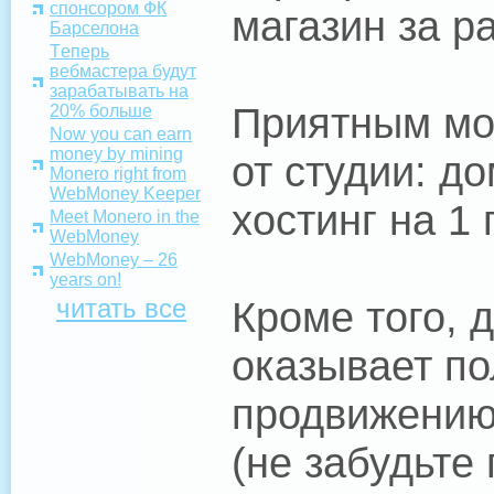
спонсором ФК
магазин за р
Барселона
Tеперь
вебмастера будут
зарабатывать на
Приятным мо
20% больше
Now you can earn
money by mining
от студии: д
Monero right from
WebMoney Keeper
хостинг на 1 
Meet Monero in the
WebMoney
WebMoney – 26
years on!
читать все
Кроме того, 
оказывает по
продвижению
(не забудьте