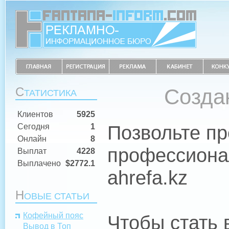
С
Создан
ТАТИСТИКА
Клиентов
5925
Позвольте пр
Сегодня
1
Онлайн
8
профессиона
Выплат
4228
Выплачено
$2772.1
ahrefa.kz
Н
ОВЫЕ СТАТЬИ
Кофейный пояс
Чтобы стать
Вывод в Топ