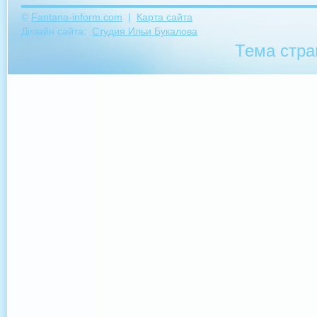
©
Fantana-inform.com
|
Карта сайта
Дизайн сайта:
Студия Ильи Букалова
Тема стр