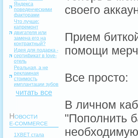
Яндекса
своего аккау
поведенческими
факторами
Что лучше:
капремонт
двигателя или
Прием битко
замена его на
контрактный?
помощи мерч
Идея для подарка -
сертификат в love-
отель
Реальная, а не
рекламная
Все просто:
стоимость
имплантации зубов
читать все
В личном каб
"Пополнить б
Н
ОВОСТИ
E-COMMERCE
необходимую 
1XBET стала