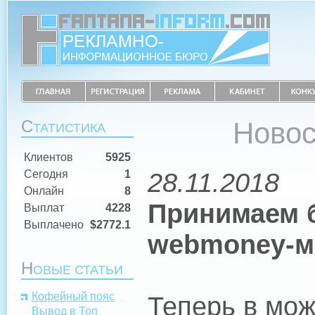
С
Новос
ТАТИСТИКА
Клиентов
5925
28.11.2018
Сегодня
1
Онлайн
8
Принимаем 
Выплат
4228
Выплачено
$2772.1
webmoney-м
Н
ОВЫЕ СТАТЬИ
Кофейный пояс
Теперь в мож
Вывод в Топ