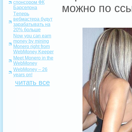
спонсором ФК
можно по сс
Барселона
Tеперь
вебмастера будут
зарабатывать на
20% больше
Now you can earn
money by mining
Monero right from
WebMoney Keeper
Meet Monero in the
WebMoney
WebMoney – 26
years on!
читать все