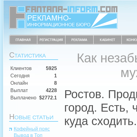
С
Как неза
ТАТИСТИКА
му
Клиентов
5925
Сегодня
1
Онлайн
8
Ростов. Про
Выплат
4228
Выплачено
$2772.1
город. Есть, 
Н
ОВЫЕ СТАТЬИ
куда сходить.
Кофейный пояс
Вывод в Топ