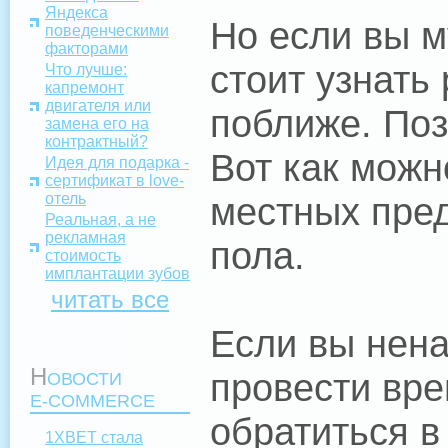
Яндекса
Но если вы м
поведенческими
факторами
стоит узнать
Что лучше:
капремонт
двигателя или
поближе. Поз
замена его на
контрактный?
Вот как можн
Идея для подарка -
сертификат в love-
отель
местных пре
Реальная, а не
рекламная
пола.
стоимость
имплантации зубов
читать все
Если вы нена
Н
провести вре
ОВОСТИ
E-COMMERCE
обратиться в
1XBET стала