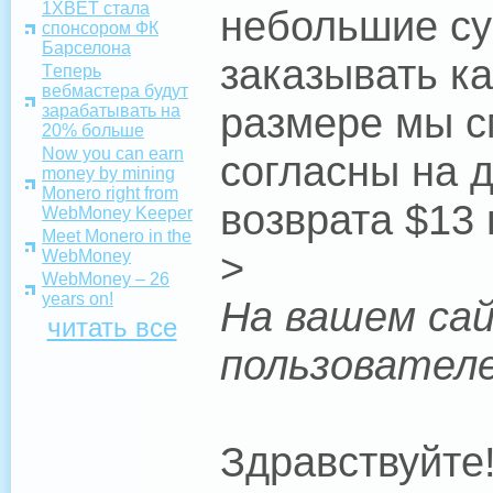
1XBET стала
небольшие су
спонсором ФК
Барселона
заказывать к
Tеперь
вебмастера будут
размере мы с
зарабатывать на
20% больше
Now you can earn
согласны на 
money by mining
Monero right from
возврата $13
WebMoney Keeper
Meet Monero in the
>
WebMoney
WebMoney – 26
years on!
На вашем сай
читать все
пользовател
Здравствуйте