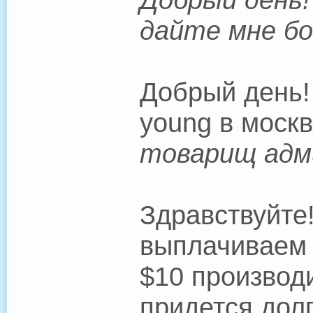
дайте мне бо
Добрый день! 
young в моск
товарищ адми
Здравствуйте!
выплачиваем
$10 производ
придется долг