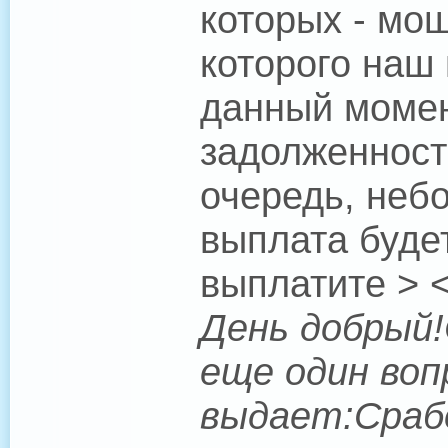
которых - мош
которого наш
данный момен
задолженность
очередь, неб
выплата буде
выплатите > <
День добрый!
еще один воп
выдает:Срабо