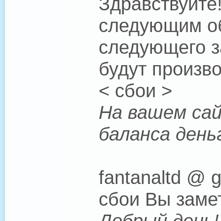
Здравствуйте
следующим об
следующего з
будут произво
< сбои >
На вашем сай
баланса день
fantanaltd @ 
сбои Вы замет
Добрый день!