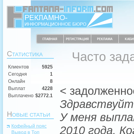
С
Часто зад
ТАТИСТИКА
Клиентов
5925
Сегодня
1
Онлайн
8
< задолженно
Выплат
4228
Выплачено
$2772.1
Здравствуйт
Н
У меня выпла
ОВЫЕ СТАТЬИ
Кофейный пояс
2010 года. К
Вывод в Топ