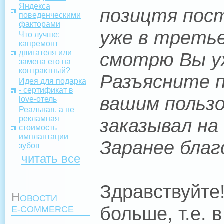
Яндекса
позицтя пост
поведенческими
факторами
уже в третье
Что лучше:
капремонт
двигателя или
смотрю Вы уж
замена его на
контрактный?
Разъясните 
Идея для подарка
- сертификат в
вашим пользо
love-отель
Реальная, а не
рекламная
заказывал на
стоимость
имплантации
Заранее благ
зубов
читать все
Здравствуйте
Н
ОВОСТИ
больше, т.е.
E-COMMERCE