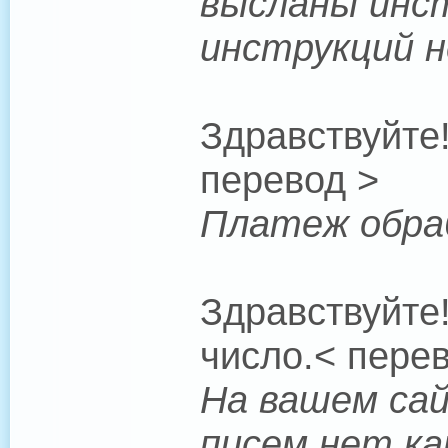
высланы инст
инструкций н
Здравствуйте
перевод >
Платеж обраб
Здравствуйте
число.< пере
На вашем сай
писем нет ка