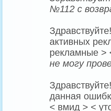
№112 с возвр
Здравствуйте
активных рек
рекламные > 
не могу пров
Здравствуйте
данная ошибк
< вмид > < ут