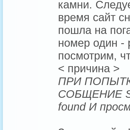
камни. Следуе
время сайт с
пошла на пог
номер один - 
посмотрим, чт
< причина >
ПРИ ПОПЫТК
СОБЩЕНИЕ Scri
found И прос