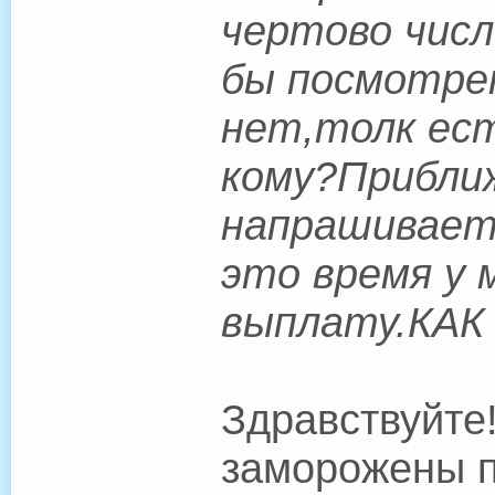
чертово числ
бы посмотре
нет,толк ес
кому?Прибли
напрашиваетс
это время у 
выплату.КАК
Здравствуйте
заморожены п