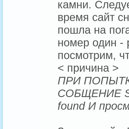
камни. Следуе
время сайт с
пошла на пог
номер один - 
посмотрим, чт
< причина >
ПРИ ПОПЫТК
СОБЩЕНИЕ Scri
found И прос