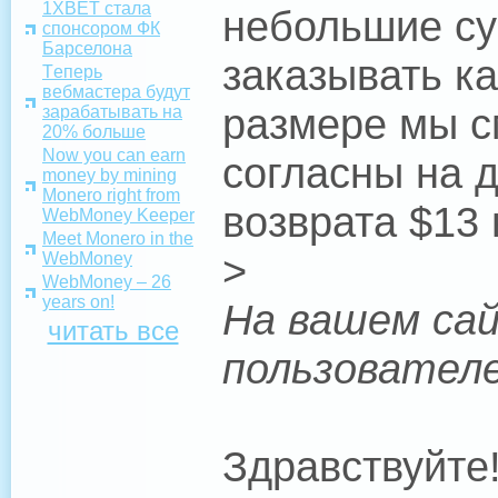
1XBET стала
небольшие су
спонсором ФК
Барселона
заказывать к
Tеперь
вебмастера будут
размере мы с
зарабатывать на
20% больше
Now you can earn
согласны на 
money by mining
Monero right from
возврата $13
WebMoney Keeper
Meet Monero in the
>
WebMoney
WebMoney – 26
years on!
На вашем сай
читать все
пользовател
Здравствуйте