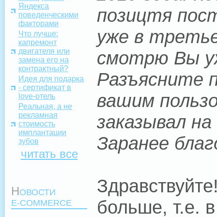
Яндекса
позицтя пост
поведенческими
факторами
уже в третье
Что лучше:
капремонт
двигателя или
смотрю Вы уж
замена его на
контрактный?
Разъясните 
Идея для подарка
- сертификат в
вашим пользо
love-отель
Реальная, а не
рекламная
заказывал на
стоимость
имплантации
Заранее благ
зубов
читать все
Здравствуйте
Н
ОВОСТИ
больше, т.е.
E-COMMERCE