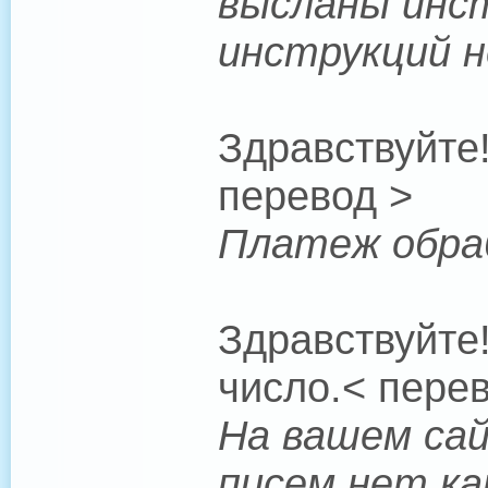
высланы инст
инструкций н
Здравствуйте
перевод >
Платеж обраб
Здравствуйте
число.< пере
На вашем сай
писем нет ка