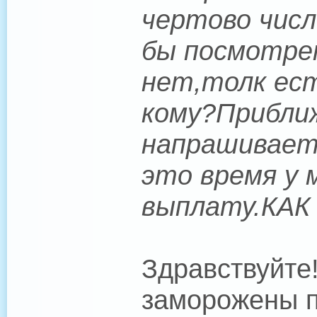
чертово числ
бы посмотре
нет,толк ес
кому?Прибли
напрашиваетс
это время у 
выплату.КАК
Здравствуйте
заморожены п