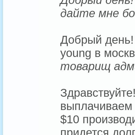
дайте мне бо
Добрый день! 
young в моск
товарищ адми
Здравствуйте!
выплачиваем
$10 производ
придется долг