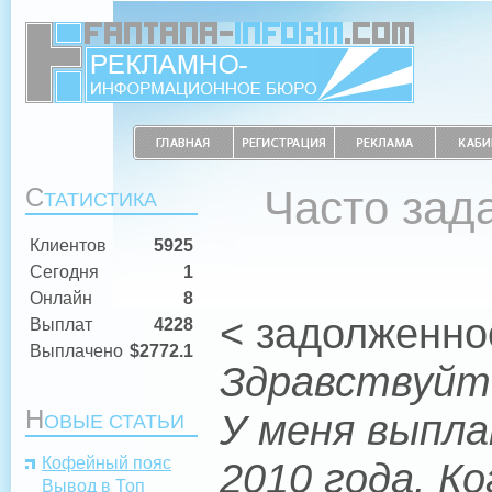
С
Часто зад
ТАТИСТИКА
Клиентов
5925
Сегодня
1
Онлайн
8
< задолженно
Выплат
4228
Выплачено
$2772.1
Здравствуйт
Н
У меня выпла
ОВЫЕ СТАТЬИ
Кофейный пояс
2010 года. К
Вывод в Топ