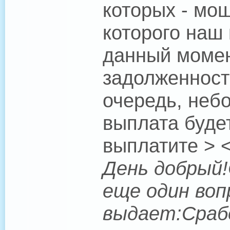
которых - мош
которого наш
данный момен
задолженность
очередь, неб
выплата буде
выплатите > <
День добрый!
еще один воп
выдает:Срабо