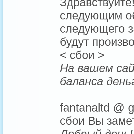
Здравствуйте
следующим об
следующего з
будут произво
< сбои >
На вашем сай
баланса день
fantanaltd @ 
сбои Вы замет
Добрый день!