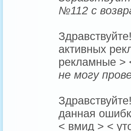
№112 с возвр
Здравствуйте
активных рек
рекламные > 
не могу пров
Здравствуйте
данная ошибк
< вмид > < ут