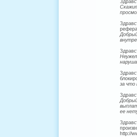
Здравст
Скажит
просмо
Здравст
реферал
Добрый
внутре
Здравст
Неужел
наруш
Здравст
блокир
за что
Здравс
Добрый
выплат
ее нет
Здравс
произв
http://