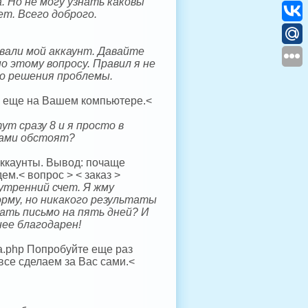
 Но не могу узнать каковы
ет. Всего доброго.
вали мой аккаунт. Давайте
о этому вопросу. Правил я не
о решения проблемы.
то еще на Вашем компьютере.<
ут сразу 8 и я просто в
атами обстоят?
аккаунты. Вывод: почаще
м.< вопрос > < заказ >
нутренний счет. Я жму
рму, но никакого результаты
зать письмо на пять дней? И
нее благодарен!
ma.php Попробуйте еще раз
 все сделаем за Вас сами.<