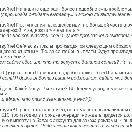
твуйте! Напишите еще раз - более подробно суть проблемы.
 утро. когда ожидать выплату... и можно ли выплачивать
твуйте! Поступления на кошелек идут по большей части в 
задержкой. < задержки > < выплата >
те за настойчивость. Когда будет произведена выплата
твуйте! Сейчас выплаты производятся следующим образом: 
его за отчетным. Т.е. за сентябрь выплаты будут производи
 > < сбои >
ем сайте сбои или кто-то ворует с баланса деньги? На п
ltd @ gmail. com Напишите подробно какие сбои Вы заметили
 день! Я давно работаю вашим рефералом, дайте мне бону
день! Какой бонус Вы хотите? Bbl forever young в москве 
ы >
щ админ, что там с выплатами у нас? ))
твуйте! Проект стал убыточен, поэтому пока выплачиваем
 $10 производим в порядке очереди, но ждать придется дол
ную выплату на баланс аккаунта для заказа рекламы. < вып
о времени суток. Подскажите как изменить почтовый адр