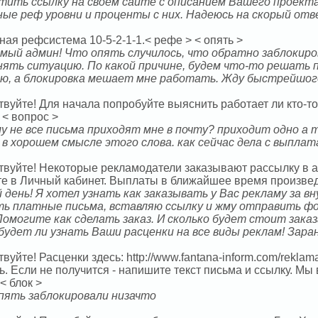
тить ссылку на своем сайте с описанием Вашего проекта.
ные реф уровни и проценты с них. Надеюсь на скорый отв
ая рефсистема 10-5-2-1-1.< рефе > < опять >
мый админ! Что опять случилось, что обратно заблокиро
нять ситуацию. По какой причине, будем что-то решать п
ю, а блокировка мешает мне работать. Жду быстрейшог
твуйте! Для начала попробуйте выяснить работает ли кто-
 < вопрос >
му не все письма приходят мне в почту? приходит одно а т
!! в хорошем смысле этого слова. как сейчас дела с выпл
твуйте! Некоторые рекламодатели заказывают рассылку в 
те в Личный кабинет. Выплаты в ближайшее время произведе
 день! Я хотел узнать как заказывать у Вас рекламу за в
ть платные письма, вставляю ссылку и жму отправить фо
 Помогите как сделать заказ. И сколько будет стоит зака
будет ли узнать Ваши расценки на все виды реклам! Зара
вуйте! Расценки здесь: http://www.fantana-inform.com/rekla
ь. Если не получится - напишите текст письма и ссылку. Мы
 < блок >
пять заблокировали низачто