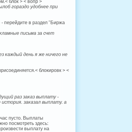
м.< блок > < вопр >
лоб гораздо удобнее при
 - перейдите в раздел "Биржа
екламные письма за счет
з каждый день я же ничего не
 присоединяется.< блокировк > <
дущий раз заказ выплату -
 история. заказал выплату. а
йчас пусто. Выплаты
жно посмотреть здесь:
 произвести выплату на