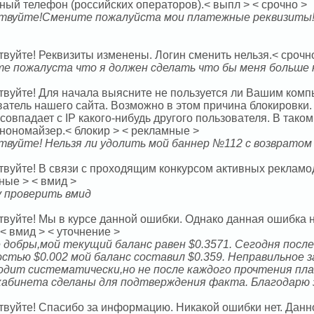
ный телефон (российских операторов).< выпл > < срочно >
твуйте!Смените пожалуйста мои платежные реквизиты!
вуйте! Реквизиты изменены. Логин сменить нельзя.< срочно
е пожалуста что я должен сделать что бы меня больше 
твуйте! Для начала выясните не пользуется ли Вашим комп
ватель нашего сайта. Возможно в этом причина блокировки.
совпадает с IP какого-нибудь другого пользователя. В тако
анономайзер.< блокир > < рекламные >
твуйте! Нельзя ли удолить мой баннер №112 с возвратом
твуйте! В связи с проходящим конкурсом активных рекламод
ные > < вмид >
у проверить вмид
твуйте! Мы в курсе данной ошибки. Однако данная ошибка 
< вмид > < уточнение >
 добры,мой текущий баланс равен $0.3571. Сегодня посл
стью $0.002 мой баланс составил $0.359. Неправильное 
одит систематически,но не после каждого прочтения пл
кабинета сделаны для подтверждения факта. Благодарю 
твуйте! Спасибо за информацию. Никакой ошибки нет. Данн