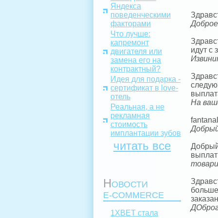
Яндекса
поведенческими
Здравс
факторами
Доброе
Что лучше:
Здравс
капремонт
идут с 
двигателя или
Извини
замена его на
контрактный?
Здравс
Идея для подарка -
следующ
сертификат в love-
выплата
отель
На ваш
Реальная, а не
рекламная
fantana
стоимость
Добрый
имплантации зубов
читать все
Добрый 
выплат
товари
Н
Здравс
ОВОСТИ
больше
E-COMMERCE
заказан
ДОброг
1XBET стала