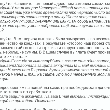
твуйте! Напишите нам новый адрес - мы заменим сами.< см
обрый!У меня вопрос.Четвертый!!!!!год нет выплаты,в сп
м 13!!!И так уже много времени.Это что чертово число и
 посмотреть статистику,а толку?Хотя нет,толк есть..
олько кому?Приближенным или как?Сам собой напрашивает
 за это время у меня набралась ещё энная сумма на вы
Ь?
твуйте! В тот период выплаты были заморожены по несколь
нничество на кредитах, в результате которого наш проект 
 момент сайт вышел из кризиса и старую задолженность ста
ь, небольшие суммы. В Вашем случае выплата будет произ
те > < почта >
обрый!Спасибо за выплату!У меня возник еще один вопрос,
 выдает:Сработала защита аккаунта.На Е маil высланы и
ции.Ничего нет.Я просто думаю,возможно это со сменой E
какой у меня E mail. на сайте.Это мой теперечный ,если 
кции.
 адрес сменим на новый мы сами, при необходимости допол
нята.< почта > < сработала >
ала защита аккаунта. На ваш Email высланы инструкции 
кций не приходит. Помогите.
твуйте! Напишите Ваш Логин.< сработала > < перевод >