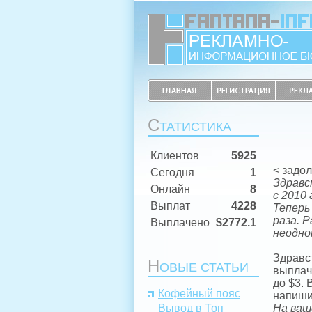
С
ТАТИСТИКА
Клиентов
5925
< задо
Сегодня
1
Здравс
Онлайн
8
с 2010
Выплат
4228
Теперь
раза. 
Выплачено
$2772.1
неодно
Здравст
Н
ОВЫЕ СТАТЬИ
выплач
до $3. 
Кофейный пояс
напиши
Вывод в Топ
На ваш