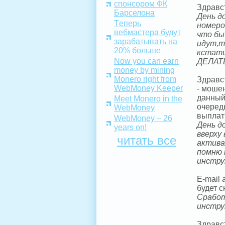
спонсором ФК
Здравс
Барселона
День д
Tеперь
номеро
вебмастера будут
что бы
зарабатывать на
идут,т
20% больше
кстати
Now you can earn
ДЕЛАТ
money by mining
Monero right from
Здравс
WebMoney Keeper
- моше
данный
Meet Monero in the
очеред
WebMoney
выплати
WebMoney – 26
День д
years on!
вверху
читать все
актива
помню 
инстру
E-mail
будет с
Сработ
инстру
Здравс