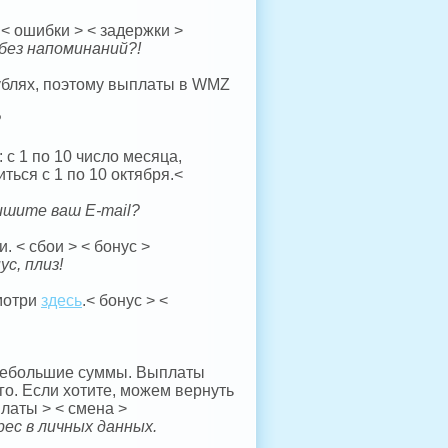
< ошибки > < задержки >
 без напоминаний?!
рублях, поэтому выплаты в WMZ
?
с 1 по 10 число месяца,
ться с 1 по 10 октября.<
ишите ваш E-mail?
. < сбои > < бонус >
с, плиз!
смотри
здесь
.< бонус > <
 небольшие суммы. Выплаты
го. Если хотите, можем вернуть
латы > < смена >
ес в личных данных.