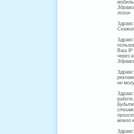
мобиль
Здравс
логин
Здравст
Скажит
Здравс
пользо
Ваш IP 
через 
Здравс
Здравс
реклам
не мог
Здравс
работе.
Будьте
стоимо
происх
моего 
Здравс