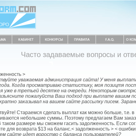
Часто задаваемые вопросы и отв
лженность >
твуйте уважаемая администрация сайта! У меня выплата
 года. Когда просматриваю статистику, моя позицтя пос
 я уже в третьей десятке на очереди. Некоторым смотрю
Разъясните пожалуйста Ваш подход при выплате вашим по
кратно заказывал на вашем сайте рассылку писем. Заране
вуйте! Стараемся сделать выплат как можно больше, т.е. в
иваются небольшие суммы. Поэтому предлагаем Вам зака
В таком размере мы сможем гасить задолженность. Если сог
те для возврата $13 на баланс.< задолженность > < ошибки
ем сайте идет вороство с баланса пользователей?