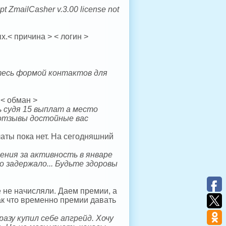
ilCasher v.3.00 license not
.< причина > < логин >
тесь формой контактов для
 < обман >
 судя 15 выплат а место
 отзывы достойные вас
латы пока нет. На сегодняшний
ения за активность в январе
то задержало... Будьте здоровы
 не начисляли. Даем премии, а
 Так что временно премии давать
азу купил себе апгрейд. Хочу