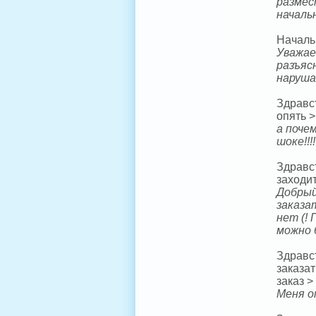
размес
началь
Начальн
Уважае
разъяс
наруша
Здравс
опять >
а поче
шоке!!
Здравс
заходи
Добрый
заказа
нет (!
можно 
Здравст
заказат
заказ >
Меня о