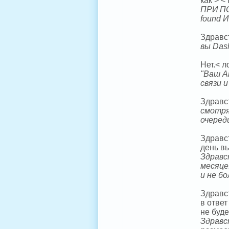
как > <
ПРИ ПО
found 
Здравст
вы Das
Нет.< л
"Ваш А
связи 
Здравс
смотря
очеред
Здравс
день в
Здравс
месяце
и не б
Здравс
в ответ
не буде
Здравс