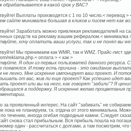
 обрабатывается в какой срок у ВАС?
твуйте! Выплаты производятся с 1 по 10 число.< перевод >
ем сайте минималка большая а кликов и писем нет как в
твуйте! Заработать можно привлекая рекламодателей на сай
енных средств на рекламу вашим рефералом.< минималка >
твуйте, хочу оплатить ваши услуги, так и не понял вы w
вуйте! Мы принимаем как WMR, так и WMZ. Прайс-лист здесь
com/reklama.php.< оплата > < как >
твуйте. Я один из первых пользоватей данного ресурса. С
не появлялся. И тому есть причина - это ожидание выплаты
м не легко. Мне искренне импонирует ваш проект. И пото
слышать от вас, жив ли еще проект? Как успешно идет в
ать проект или вы на него, как говорят "забили"? Я цени
 обращался в поддержку. Я искренне желаю процветания 
оментарии.
 за проявленный интерес. На сайт "забивать" не собираемс
е пока не планируем, т.к. отдача от этого минимальна. Можн
по течению, иногда огибая подводные камни. Следует сказа
сайт снова стал прибыльным. Вся прибыль пошла на погаш
номер один - рассчитаться с долгами, а там посмотрим, что 