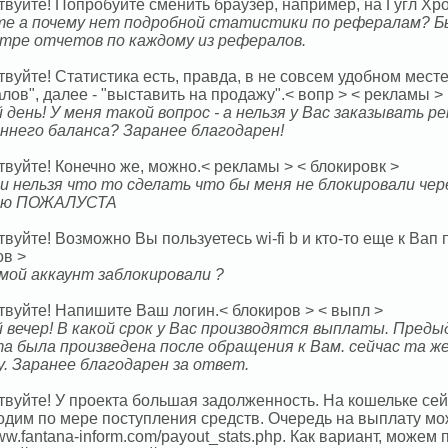
вуйте! Попробуйте сменить браузер, например, на Гугл Хро
е а почему нет подробной статистики по рефералам? Бы
тре отчетов по каждому из рефералов.
вуйте! Статистика есть, правда, в не совсем удобном месте
ов", далее - "выставить на продажу".< вопр > < рекламы >
 день! У меня такой вопрос - а нельзя у Вас заказывать р
ннего баланса? Заранее благодарен!
вуйте! Конечно же, можно.< рекламы > < блокировк >
и нельзя что то сделать что бы меня не блокировали чере
аю ПОЖАЛУСТА
вуйте! Возможно Вы пользуетесь wi-fi b и кто-то еще к Вап
ов >
 мой аккаунт заблокировали ?
твуйте! Напишите Ваш логин.< блокиров > < выпл >
 вечер! В какой срок у Вас производятся выплаты. Преды
а была произведена после обращения к Вам. сейчас та же
у. Заранее благодарен за ответ.
твуйте! У проекта большая задолженность. На кошельке се
одим по мере поступления средств. Очередь на выплату мо
www.fantana-inform.com/payout_stats.php. Как вариант, можем