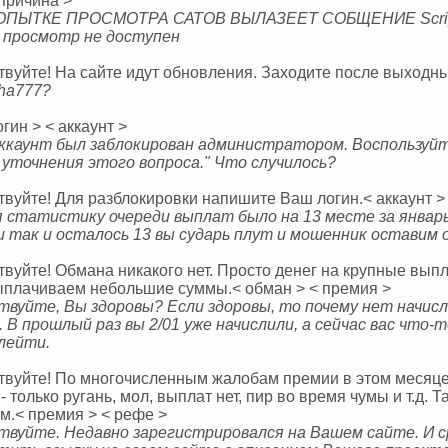
 причина >
ПЫТКЕ ПРОСМОТРА САТОВ ВЫЛАЗЕЕТ СОБЩЕНИЕ Script Zma
И просмотр не доступен
вуйте! На сайте идут обновления. Заходите после выходных
ha777?
огин > < аккаунт >
ккаунт был заблокирован администратором. Воспользуй
и уточнения этого вопроса." Что случилось?
твуйте! Для разблокировки напишите Ваш логин.< аккаунт >
 статистику очереди выплат было на 13 месте за январь
и так и осталось 13 вы сударь плут и мошенник оставим
твуйте! Обмана никакого нет. Просто денег на крупные вып
ыплачиваем небольшие суммы.< обман > < премия >
твуйте, Вы здоровы? Если здоровы, то почему нет начисл
. В прошлый раз вы 2/01 уже начислили, а сейчас вас что-
олейти.
твуйте! По многочисленным жалобам премии в этом месяце
 - только ругань, мол, выплат нет, пир во время чумы и т.д.
м.< премия > < рефе >
твуйте. Недавно зарегистрировался на Вашем сайте. И ср