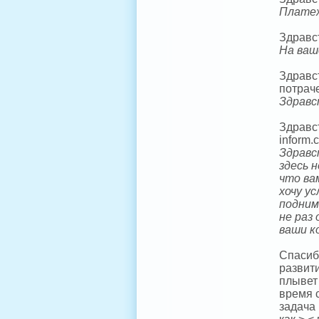
Платеж
Здравс
На ваш
Здравс
потрач
Здравс
Здравст
inform.
Здравс
здесь 
что ва
хочу у
подним
не раз
ваши к
Спасибо
развити
плывет 
время 
задача 