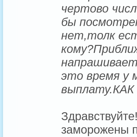
чертово числ
бы посмотре
нет,толк ес
кому?Прибли
напрашиваетс
это время у 
выплату.КАК
Здравствуйте
заморожены п