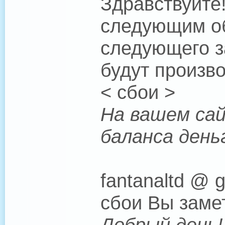
Здравствуйте
следующим об
следующего з
будут произво
< сбои >
На вашем сай
баланса день
fantanaltd @ 
сбои Вы замет
Добрый день!