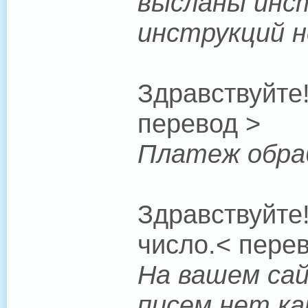
высланы инст
инструкций н
Здравствуйте
перевод >
Платеж обраб
Здравствуйте
число.< пере
На вашем сай
писем нет ка