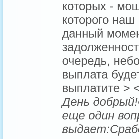
которых - мош
которого наш
данный момен
задолженность
очередь, неб
выплата буде
выплатите > <
День добрый!
еще один воп
выдает:Срабо