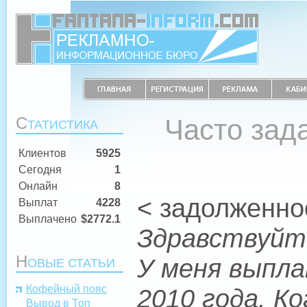
С
Часто зад
ТАТИСТИКА
Клиентов
5925
Сегодня
1
Онлайн
8
< задолженно
Выплат
4228
Выплачено
$2772.1
Здравствуйт
Н
У меня выпла
ОВЫЕ СТАТЬИ
Кофейный пояс
2010 года. К
Вывод в Топ