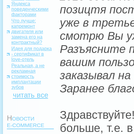
Яндекса
позицтя пост
поведенческими
факторами
уже в третье
Что лучше:
капремонт
двигателя или
смотрю Вы уж
замена его на
контрактный?
Разъясните 
Идея для подарка
- сертификат в
вашим пользо
love-отель
Реальная, а не
рекламная
заказывал на
стоимость
имплантации
Заранее благ
зубов
читать все
Здравствуйте
Н
ОВОСТИ
больше, т.е.
E-COMMERCE