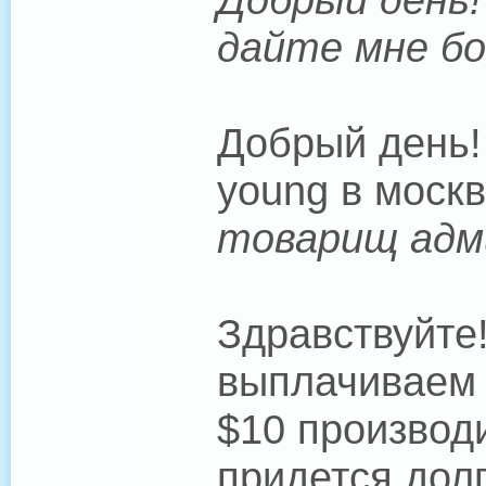
дайте мне бо
Добрый день! 
young в моск
товарищ адми
Здравствуйте!
выплачиваем
$10 производ
придется долг