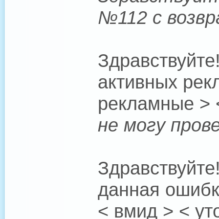
№112 с возвр
Здравствуйте
активных рек
рекламные > 
не могу пров
Здравствуйте
данная ошибк
< вмид > < ут