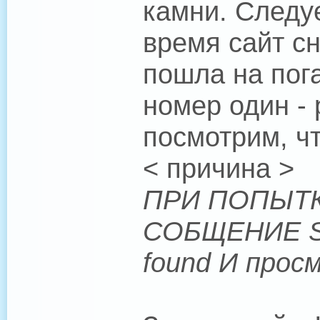
камни. Следуе
время сайт с
пошла на пог
номер один - 
посмотрим, чт
< причина >
ПРИ ПОПЫТК
СОБЩЕНИЕ Scri
found И прос