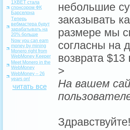
1XBET стала
небольшие су
спонсором ФК
Барселона
заказывать к
Tеперь
вебмастера будут
размере мы с
зарабатывать на
20% больше
Now you can earn
согласны на 
money by mining
Monero right from
возврата $13
WebMoney Keeper
Meet Monero in the
>
WebMoney
WebMoney – 26
years on!
На вашем сай
читать все
пользовател
Здравствуйте