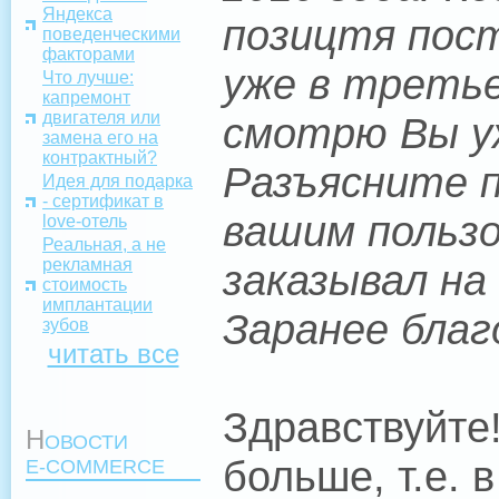
Яндекса
позицтя пост
поведенческими
факторами
уже в третье
Что лучше:
капремонт
двигателя или
смотрю Вы уж
замена его на
контрактный?
Разъясните 
Идея для подарка
- сертификат в
вашим пользо
love-отель
Реальная, а не
рекламная
заказывал на
стоимость
имплантации
Заранее благ
зубов
читать все
Здравствуйте
Н
ОВОСТИ
больше, т.е.
E-COMMERCE