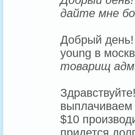
дайте мне бо
Добрый день! 
young в моск
товарищ адми
Здравствуйте!
выплачиваем
$10 производ
придется долг