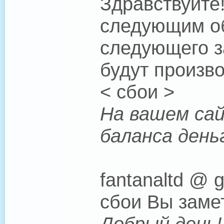
Здравствуйте
следующим об
следующего з
будут произво
< сбои >
На вашем сай
баланса день
fantanaltd @ 
сбои Вы замет
Добрый день!