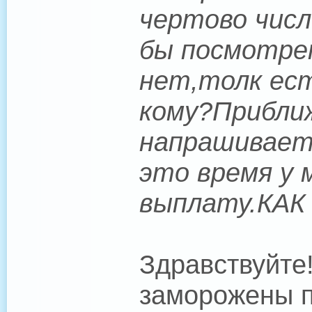
чертово числ
бы посмотре
нет,толк ес
кому?Прибли
напрашиваетс
это время у 
выплату.КАК
Здравствуйте
заморожены п