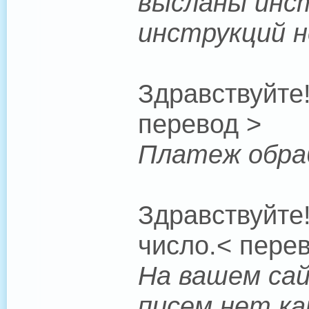
высланы инст
инструкций н
Здравствуйте
перевод >
Платеж обраб
Здравствуйте
число.< пере
На вашем сай
писем нет ка