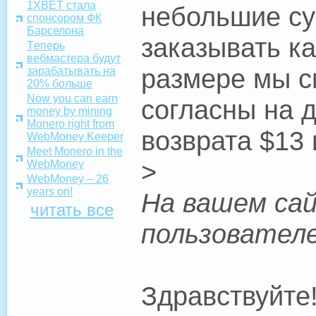
1XBET стала
небольшие су
спонсором ФК
Барселона
заказывать к
Tеперь
вебмастера будут
размере мы с
зарабатывать на
20% больше
Now you can earn
согласны на 
money by mining
Monero right from
возврата $13
WebMoney Keeper
Meet Monero in the
>
WebMoney
WebMoney – 26
years on!
На вашем сай
читать все
пользовател
Здравствуйте