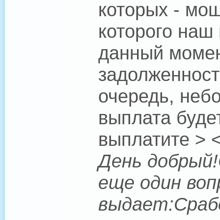
которых - мош
которого наш
данный момен
задолженность
очередь, неб
выплата буде
выплатите > <
День добрый!
еще один воп
выдает:Срабо