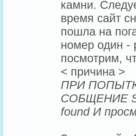
камни. Следуе
время сайт с
пошла на пог
номер один - 
посмотрим, чт
< причина >
ПРИ ПОПЫТК
СОБЩЕНИЕ Scri
found И прос