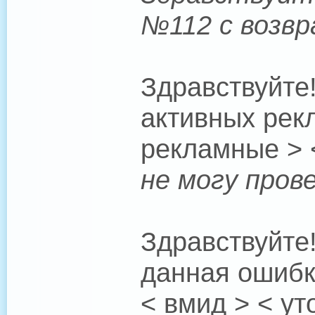
№112 с возвр
Здравствуйте
активных рек
рекламные > 
не могу пров
Здравствуйте
данная ошибк
< вмид > < ут