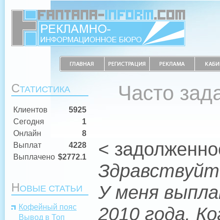
С
Часто зад
ТАТИСТИКА
Клиентов
5925
Сегодня
1
Онлайн
8
< задолженно
Выплат
4228
Выплачено
$2772.1
Здравствуйт
Н
У меня выпла
ОВЫЕ СТАТЬИ
Кофейный пояс
2010 года. К
Вывод в Топ