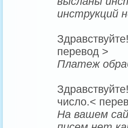
высланы инст
инструкций н
Здравствуйте
перевод >
Платеж обраб
Здравствуйте
число.< пере
На вашем сай
писем нет ка