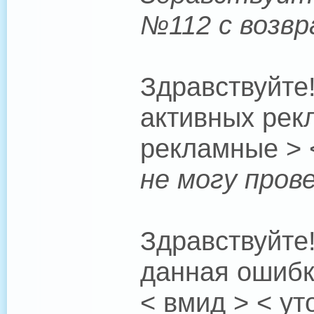
№112 с возвр
Здравствуйте
активных рек
рекламные > 
не могу пров
Здравствуйте
данная ошибк
< вмид > < ут