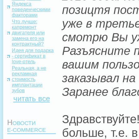
Яндекса
позицтя пост
поведенческими
факторами
уже в третье
Что лучше:
капремонт
двигателя или
смотрю Вы уж
замена его на
контрактный?
Разъясните 
Идея для подарка
- сертификат в
вашим пользо
love-отель
Реальная, а не
рекламная
заказывал на
стоимость
имплантации
Заранее благ
зубов
читать все
Здравствуйте
Н
ОВОСТИ
больше, т.е.
E-COMMERCE