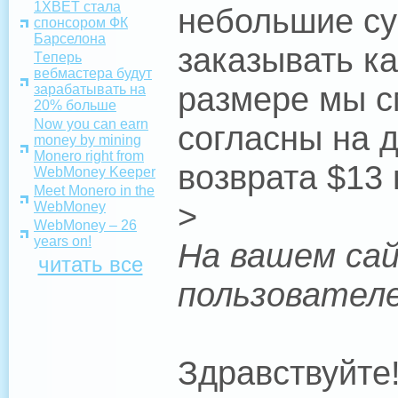
1XBET стала
небольшие су
спонсором ФК
Барселона
заказывать к
Tеперь
вебмастера будут
размере мы с
зарабатывать на
20% больше
Now you can earn
согласны на 
money by mining
Monero right from
возврата $13
WebMoney Keeper
Meet Monero in the
>
WebMoney
WebMoney – 26
years on!
На вашем сай
читать все
пользовател
Здравствуйте