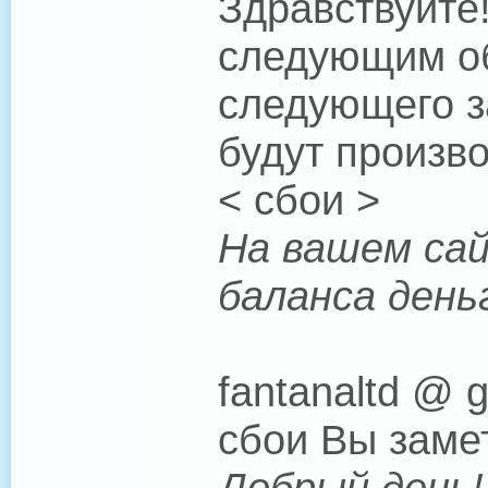
Здравствуйте
следующим об
следующего з
будут произво
< сбои >
На вашем сай
баланса день
fantanaltd @ 
сбои Вы замет
Добрый день!