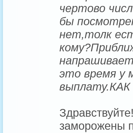
чертово числ
бы посмотре
нет,толк ес
кому?Прибли
напрашиваетс
это время у 
выплату.КАК
Здравствуйте
заморожены п