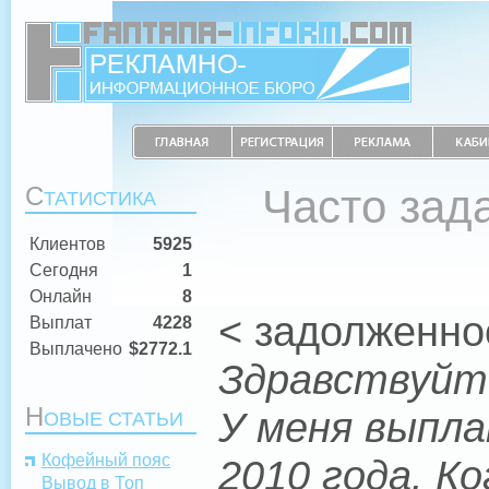
С
Часто зад
ТАТИСТИКА
Клиентов
5925
Сегодня
1
Онлайн
8
< задолженно
Выплат
4228
Выплачено
$2772.1
Здравствуйт
Н
У меня выпла
ОВЫЕ СТАТЬИ
Кофейный пояс
2010 года. К
Вывод в Топ