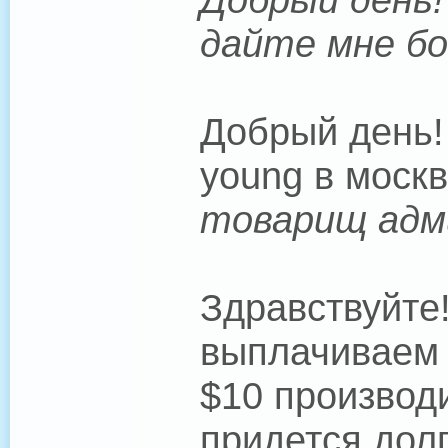
дайте мне бо
Добрый день! 
young в моск
товарищ адми
Здравствуйте!
выплачиваем
$10 производ
придется долг