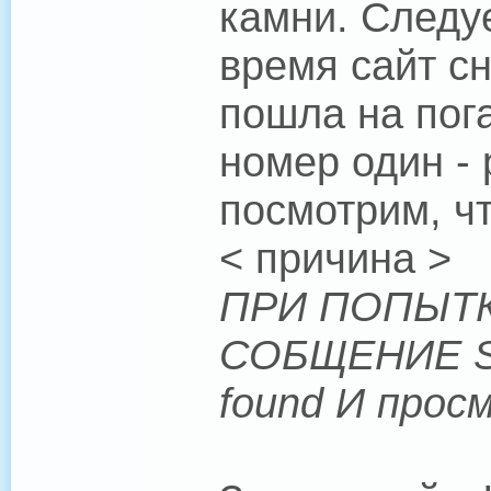
камни. Следуе
время сайт с
пошла на пог
номер один - 
посмотрим, чт
< причина >
ПРИ ПОПЫТК
СОБЩЕНИЕ Scri
found И прос