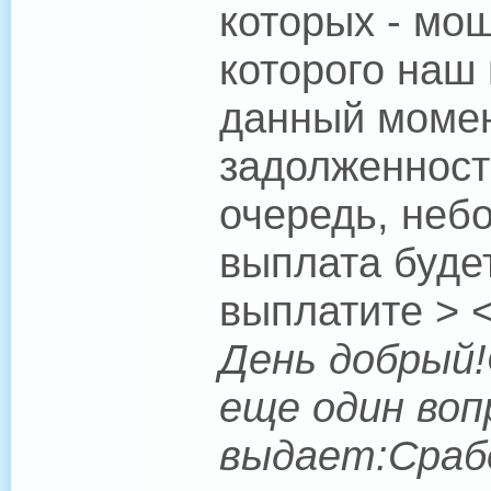
которых - мош
которого наш
данный момен
задолженность
очередь, неб
выплата буде
выплатите > <
День добрый!
еще один воп
выдает:Срабо