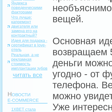
Яндекса
необъяснимог
поведенческими
факторами
вещей.
Что лучше:
капремонт
двигателя или
замена его на
контрактный?
Основная иде
Идея для подарка -
сертификат в love-
возвращаем 
отель
Реальная, а не
рекламная
деньги можно
стоимость
имплантации зубов
угодно - от 
читать все
телефона. Ве
можно увидет
Н
ОВОСТИ
E-COMMERCE
Уже интересн
1XBET стала