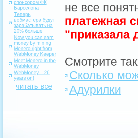
спонсором ФК
не все понят
Барселона
Tеперь
платежная с
вебмастера будут
зарабатывать на
"приказала 
20% больше
Now you can earn
money by mining
Monero right from
WebMoney Keeper
Смотрите так
Meet Monero in the
WebMoney
Сколько мож
WebMoney – 26
years on!
читать все
Адурилки