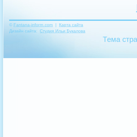
©
Fantana-inform.com
|
Карта сайта
Дизайн сайта:
Студия Ильи Букалова
Тема стр