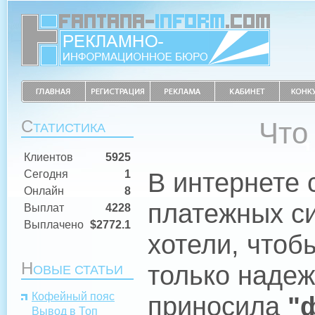
С
Что
ТАТИСТИКА
Клиентов
5925
В интернете 
Сегодня
1
Онлайн
8
платежных си
Выплат
4228
Выплачено
$2772.1
хотели, чтоб
Н
только надеж
ОВЫЕ СТАТЬИ
Кофейный пояс
приносила
"
Вывод в Топ