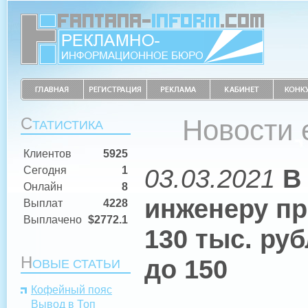
С
Новости
ТАТИСТИКА
Клиентов
5925
03.03.2021
В
Сегодня
1
Онлайн
8
инженеру пр
Выплат
4228
Выплачено
$2772.1
130 тыс. ру
Н
до 150
ОВЫЕ СТАТЬИ
Кофейный пояс
Вывод в Топ