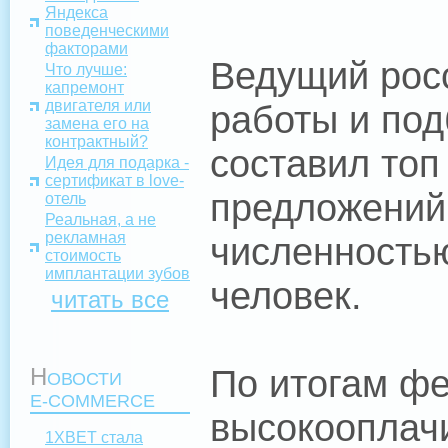
Яндекса
поведенческими
факторами
Ведущий росс
Что лучше:
капремонт
двигателя или
работы и под
замена его на
контрактный?
составил топ
Идея для подарка -
сертификат в love-
предложений 
отель
Реальная, а не
рекламная
численностью
стоимость
имплантации зубов
человек.
читать все
По итогам фе
Н
ОВОСТИ
E-COMMERCE
высокооплач
1XBET стала