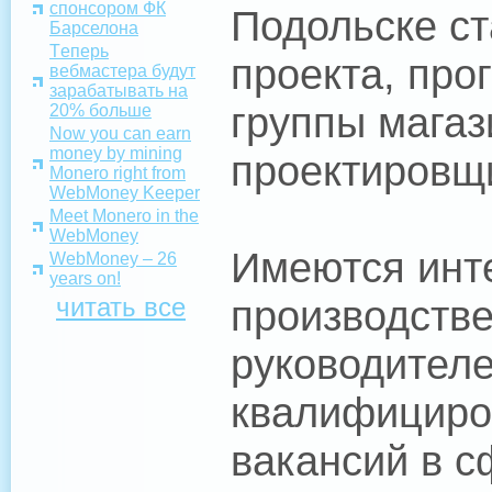
спонсором ФК
Подольске ст
Барселона
Tеперь
проекта, про
вебмастера будут
зарабатывать на
группы магаз
20% больше
Now you can earn
money by mining
проектировщи
Monero right from
WebMoney Keeper
Meet Monero in the
WebMoney
Имеются инт
WebMoney – 26
years on!
читать все
производстве
руководителе
квалифициро
вакансий в с