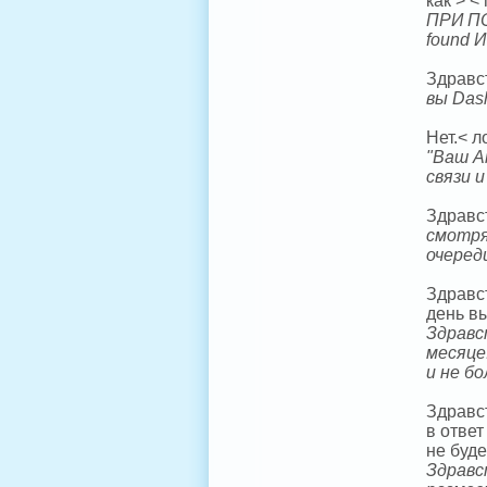
как > <
ПРИ ПО
found 
Здравст
вы Das
Нет.< л
"Ваш А
связи 
Здравс
смотря
очеред
Здравс
день в
Здравс
месяце
и не б
Здравс
в ответ
не буде
Здравс