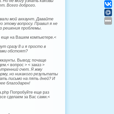
 Но не могу узнать каковы
ет. Всего доброго.
вали мой аккаунт. Давайте
о этому вопросу. Правил я не
о решения проблемы.
то еще на Вашем компьютере.<
ут сразу 8 и я просто в
атами обстоят?
аккаунты. Вывод: почаще
м.< вопрос > < заказ >
нутренний счет. Я жму
рму, но никакого результаты
зать письмо на пять дней? И
нее благодарен!
ma.php Попробуйте еще раз
 все сделаем за Вас сами.<