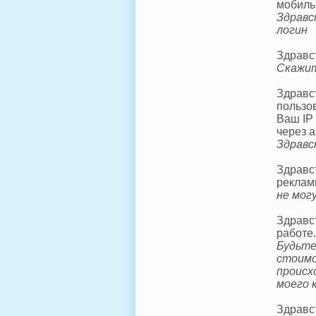
мобиль
Здравс
логин
Здравст
Скажит
Здравс
пользо
Ваш IP 
через 
Здравс
Здравс
реклам
не мог
Здравс
работе.
Будьте
стоимо
происх
моего 
Здравс