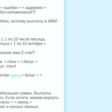
< ошибки > < задержки >
 без напоминаний?!
рублях, поэтому выплаты в WMZ
?
с 1 по 10 число месяца,
ться с 1 по 10 октября.<
ишите ваш E-mail?
. < сбои > < бонус >
с, плиз!
смотри
здесь
.< бонус > <
 небольшие суммы. Выплаты
го. Если хотите, можем вернуть
латы > < смена >
ес в личных данных.