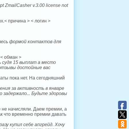
ilCasher v.3.00 license not
.< причина > < логин >
тесь формой контактов для
 < обман >
 судя 15 выплат а место
 отзывы достойные вас
латы пока нет. На сегодняшний
ения за активность в январе
то задержало... Будьте здоровы
 не начисляли. Даем премии, а
 Так что временно премии давать
азу купил себе апгрейд. Хочу