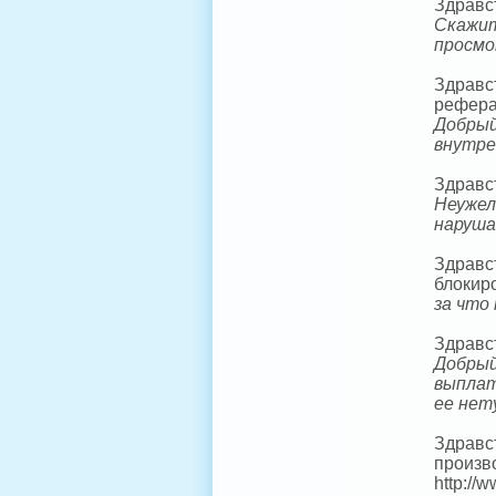
Здравст
Скажит
просмо
Здравст
реферал
Добрый
внутре
Здравст
Неужел
наруш
Здравст
блокир
за что
Здравс
Добрый
выплат
ее нет
Здравс
произв
http://