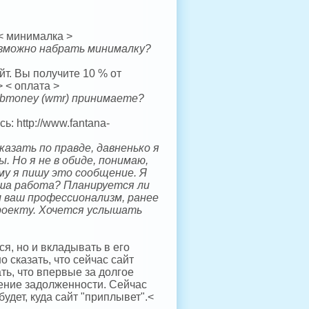
 < минималка >
озможно набрать минималку?
т. Вы получите 10 % от
 < оплата >
ebmoney (wmr) принимаете?
: http://www.fantana-
казать по правде, давненько я
. Но я не в обиде, понимаю,
му я пишу это сообщение. Я
аша работа? Планируется ли
л ваш профессионализм, ранее
проекту. Хочется услышать
я, но и вкладывать в его
о сказать, что сейчас сайт
ть, что впервые за долгое
ение задолженности. Сейчас
будет, куда сайт "приплывет".<