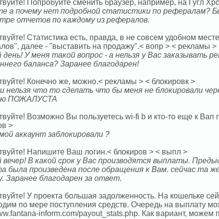
вуйте! Попробуйте сменить браузер, например, на Гугл Хро
е а почему нет подробной статистики по рефералам? Бы
тре отчетов по каждому из рефералов.
вуйте! Статистика есть, правда, в не совсем удобном месте
ов", далее - "выставить на продажу".< вопр > < рекламы >
 день! У меня такой вопрос - а нельзя у Вас заказывать р
ннего баланса? Заранее благодарен!
вуйте! Конечно же, можно.< рекламы > < блокировк >
и нельзя что то сделать что бы меня не блокировали чере
аю ПОЖАЛУСТА
вуйте! Возможно Вы пользуетесь wi-fi b и кто-то еще к Вап
ов >
 мой аккаунт заблокировали ?
твуйте! Напишите Ваш логин.< блокиров > < выпл >
 вечер! В какой срок у Вас производятся выплаты. Преды
а была произведена после обращения к Вам. сейчас та же
у. Заранее благодарен за ответ.
твуйте! У проекта большая задолженность. На кошельке се
одим по мере поступления средств. Очередь на выплату мо
www.fantana-inform.com/payout_stats.php. Как вариант, можем