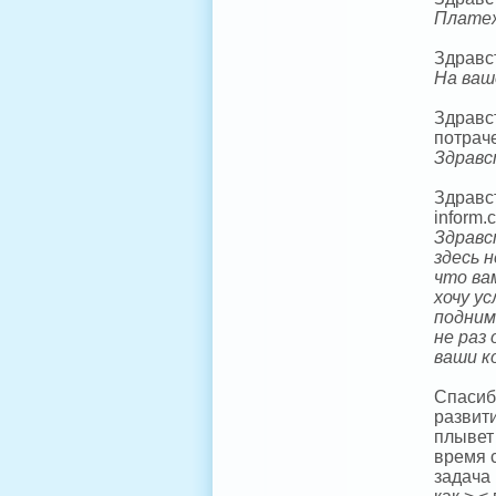
Платеж
Здравс
На ваш
Здравс
потрач
Здравс
Здравст
inform.
Здравс
здесь 
что ва
хочу у
подним
не раз
ваши к
Спасибо
развити
плывет 
время 
задача 