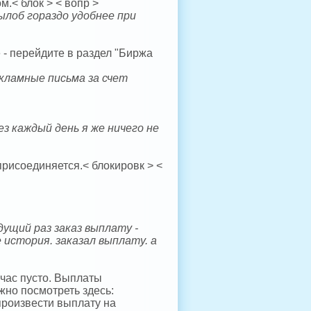
м.< блок > < вопр >
лоб гораздо удобнее при
 - перейдите в раздел "Биржа
екламные письма за счет
з каждый день я же ничего не
 присоединяется.< блокировк > <
дущий раз заказ выплату -
 история. заказал выплату. а
йчас пусто. Выплаты
жно посмотреть здесь:
 произвести выплату на