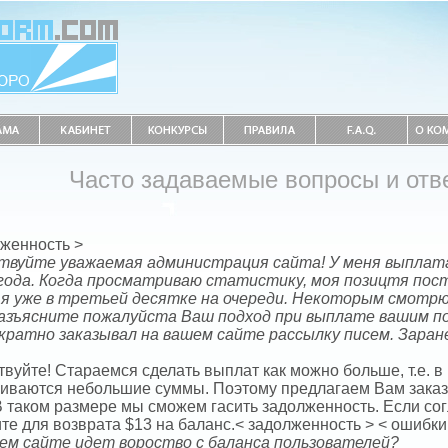
Часто задаваемые вопросы и отв
лженность >
твуйте уважаемая администрация сайта! У меня выплата
 года. Когда просматриваю статистику, моя позицтя пос
 я уже в третьей десятке на очереди. Некоторым смотрю
Разъясните пожалуйста Ваш подход при выплате вашим по
кратно заказывал на вашем сайте рассылку писем. Заране
вуйте! Стараемся сделать выплат как можно больше, т.е. в
иваются небольшие суммы. Поэтому предлагаем Вам зака
В таком размере мы сможем гасить задолженность. Если сог
те для возврата $13 на баланс.< задолженность > < ошибки
ем сайте идет вороство с баланса пользователей?