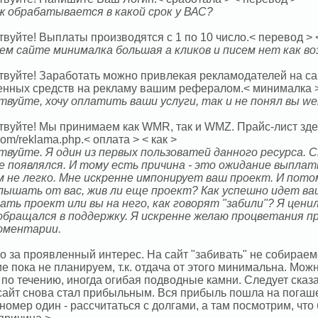
 обрабатывается в какой срок у ВАС?
твуйте! Выплаты производятся с 1 по 10 число.< перевод >
ем сайте минималка большая а кликов и писем нет как в
твуйте! Заработать можно привлекая рекламодателей на сай
енных средств на рекламу вашим рефералом.< минималка >
твуйте, хочу оплатить ваши услуги, так и не понял вы w
вуйте! Мы принимаем как WMR, так и WMZ. Прайс-лист здесь
com/reklama.php.< оплата > < как >
твуйте. Я один из первых пользоватей данного ресурса. С
не появлялся. И тому есть причина - это ожидание выплаты
м не легко. Мне искренне импонирует ваш проект. И пото
слышать от вас, жив ли еще проект? Как успешно идет в
ать проект или вы на него, как говорят "забили"? Я цени
 обращался в поддержку. Я искренне желаю процветания 
оментарии.
 за проявленный интерес. На сайт "забивать" не собираемс
е пока не планируем, т.к. отдача от этого минимальна. Можн
по течению, иногда огибая подводные камни. Следует сказа
сайт снова стал прибыльным. Вся прибыль пошла на погаш
номер один - рассчитаться с долгами, а там посмотрим, что 