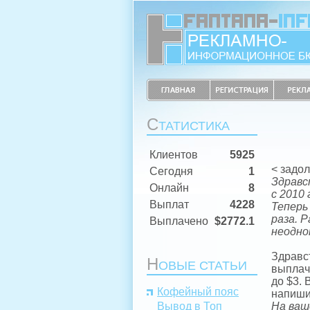
С
ТАТИСТИКА
Клиентов
5925
< задо
Сегодня
1
Здравс
Онлайн
8
с 2010
Выплат
4228
Теперь
раза. 
Выплачено
$2772.1
неодно
Здравст
Н
ОВЫЕ СТАТЬИ
выплач
до $3. 
Кофейный пояс
напиши
Вывод в Топ
На ваш