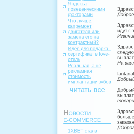
Яндекса
поведенческими
Здравс
факторами
Доброе
Что лучше:
Здравс
капремонт
идут с 
двигателя или
Извини
замена его на
контрактный?
Здравс
Идея для подарка -
следующ
сертификат в love-
выплата
отель
На ваш
Реальная, а не
рекламная
fantana
стоимость
Добрый
имплантации зубов
читать все
Добрый 
выплат
товари
Н
Здравс
ОВОСТИ
больше
E-COMMERCE
заказан
ДОброг
1XBET стала