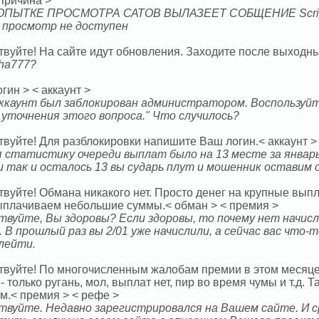
 причина >
ПЫТКЕ ПРОСМОТРА САТОВ ВЫЛАЗЕЕТ СОБЩЕНИЕ Script Zma
И просмотр не доступен
вуйте! На сайте идут обновления. Заходите после выходных
ha777?
огин > < аккаунт >
ккаунт был заблокирован администратором. Воспользуй
и уточнения этого вопроса." Что случилось?
твуйте! Для разблокировки напишите Ваш логин.< аккаунт >
 статистику очереди выплат было на 13 месте за январь
и так и осталось 13 вы сударь плут и мошенник оставим
твуйте! Обмана никакого нет. Просто денег на крупные вып
ыплачиваем небольшие суммы.< обман > < премия >
твуйте, Вы здоровы? Если здоровы, то почему нет начисл
. В прошлый раз вы 2/01 уже начислили, а сейчас вас что-
олейти.
твуйте! По многочисленным жалобам премии в этом месяце
 - только ругань, мол, выплат нет, пир во время чумы и т.д.
м.< премия > < рефе >
твуйте. Недавно зарегистрировался на Вашем сайте. И ср