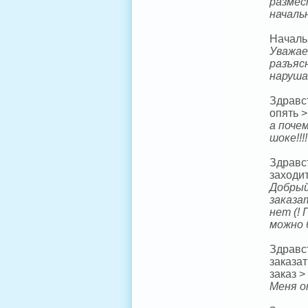
размес
началь
Начальн
Уважае
разъяс
наруша
Здравс
опять >
а поче
шоке!!
Здравс
заходи
Добрый
заказа
нет (!
можно 
Здравст
заказат
заказ >
Меня о