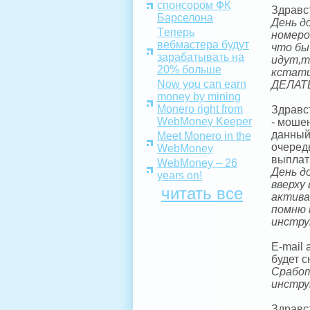
спонсором ФК
Здравс
Барселона
День д
Tеперь
номеро
вебмастера будут
что бы
зарабатывать на
идут,т
20% больше
кстати
Now you can earn
ДЕЛАТ
money by mining
Monero right from
Здравс
WebMoney Keeper
- моше
данный
Meet Monero in the
очеред
WebMoney
выплати
WebMoney – 26
День д
years on!
вверху
читать все
актива
помню 
инстру
E-mail
будет с
Сработ
инстру
Здравс