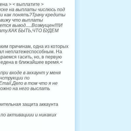
ена > < выплатите >
иске на выплаты числюсь под
ли как понять?Трачу кредиты
.вижу что выплаты
ся вывод.....Возмущен!!!!И
плату.КАК БЫТЬ,ЧТО БУДЕМ
ким причинам, одна из которых
стал неплатежеспособным. На
раемся гасить, но, в первую
ведена в ближайшее время.<
при входе в аккаунт у меня
нструкции по
mail.Дело в том что я не
можно на него выслать
нительная защита аккаунта
по активациии и никаких