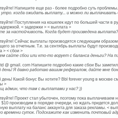
твуйте! Напишите еще раз - более подробно суть проблемы.
 утро. когда ожидать выплату... и можно ли выплачивать
твуйте! Поступления на кошелек идут по большей части в 
задержкой. < задержки > < выплата >
те за настойчивость. Когда будет произведена выплата
твуйте! Сейчас выплаты производятся следующим образом: 
его за отчетным. Т.е. за сентябрь выплаты будут производи
 > < сбои >
ем сайте сбои или кто-то ворует с баланса деньги? На п
ltd @ gmail. com Напишите подробно какие сбои Вы заметили
 день! Я давно работаю вашим рефералом, дайте мне бону
день! Какой бонус Вы хотите? Bbl forever young в москве 
ы >
щ админ, что там с выплатами у нас? ))
твуйте! Проект стал убыточен, поэтому пока выплачиваем
 $10 производим в порядке очереди, но ждать придется дол
ную выплату на баланс аккаунта для заказа рекламы. < вып
о времени суток. Подскажите как изменить почтовый адр