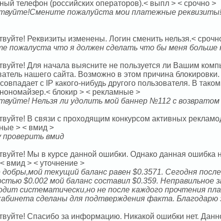
ный телефон (российских операторов).< выпл > < срочно >
твуйте!Смените пожалуйста мои платежные реквизиты!
вуйте! Реквизиты изменены. Логин сменить нельзя.< срочно
е пожалуста что я должен сделать что бы меня больше 
твуйте! Для начала выясните не пользуется ли Вашим комп
ватель нашего сайта. Возможно в этом причина блокировки.
совпадает с IP какого-нибудь другого пользователя. В тако
анономайзер.< блокир > < рекламные >
твуйте! Нельзя ли удолить мой баннер №112 с возвратом
твуйте! В связи с проходящим конкурсом активных рекламод
ные > < вмид >
у проверить вмид
твуйте! Мы в курсе данной ошибки. Однако данная ошибка 
< вмид > < уточнение >
 добры,мой текущий баланс равен $0.3571. Сегодня посл
стью $0.002 мой баланс составил $0.359. Неправильное 
одит систематически,но не после каждого прочтения пл
кабинета сделаны для подтверждения факта. Благодарю 
твуйте! Спасибо за информацию. Никакой ошибки нет. Данн