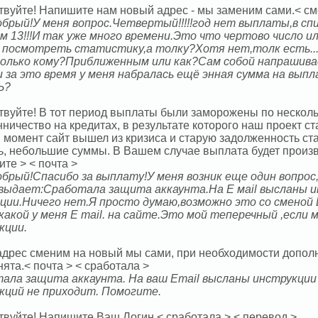
твуйте! Напишите нам новый адрес - мы заменим сами.< см
обрый!У меня вопрос.Четвертый!!!!!год нет выплаты,в сп
м 13!!!И так уже много времени.Это что чертово число и
 посмотреть статистику,а толку?Хотя нет,толк есть..
олько кому?Приближенным или как?Сам собой напрашивает
 за это время у меня набралась ещё энная сумма на вы
Ь?
твуйте! В тот период выплаты были заморожены по несколь
нничество на кредитах, в результате которого наш проект 
 момент сайт вышел из кризиса и старую задолженность ста
ь, небольшие суммы. В Вашем случае выплата будет произ
те > < почта >
обрый!Спасибо за выплату!У меня возник еще один вопрос,
 выдает:Сработала защита аккаунта.На Е маil высланы и
ции.Ничего нет.Я просто думаю,возможно это со сменой E
какой у меня E mail. на сайте.Это мой теперечный ,если 
кции.
 адрес сменим на новый мы сами, при необходимости допол
нята.< почта > < сработала >
ала защита аккаунта. На ваш Email высланы инструкции 
кций не приходит. Помогите.
твуйте! Напишите Ваш Логин.< сработала > < перевод >