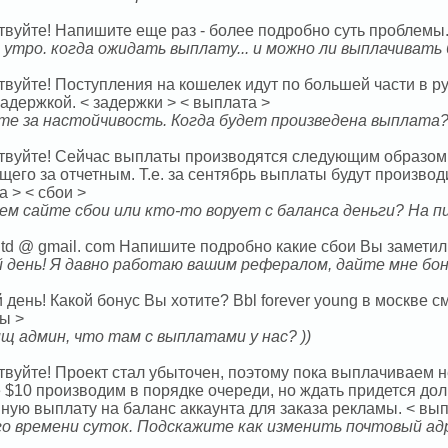
твуйте! Напишите еще раз - более подробно суть проблемы.
 утро. когда ожидать выплату... и можно ли выплачивать
твуйте! Поступления на кошелек идут по большей части в 
задержкой. < задержки > < выплата >
те за настойчивость. Когда будет произведена выплата
твуйте! Сейчас выплаты производятся следующим образом: 
его за отчетным. Т.е. за сентябрь выплаты будут производи
 > < сбои >
ем сайте сбои или кто-то ворует с баланса деньги? На п
ltd @ gmail. com Напишите подробно какие сбои Вы заметили
 день! Я давно работаю вашим рефералом, дайте мне бону
день! Какой бонус Вы хотите? Bbl forever young в москве 
ы >
щ админ, что там с выплатами у нас? ))
твуйте! Проект стал убыточен, поэтому пока выплачиваем
 $10 производим в порядке очереди, но ждать придется дол
ную выплату на баланс аккаунта для заказа рекламы. < вып
о времени суток. Подскажите как изменить почтовый адр