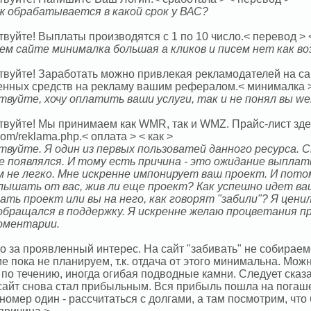
 обрабатывается в какой срок у ВАС?
твуйте! Выплаты производятся с 1 по 10 число.< перевод >
ем сайте минималка большая а кликов и писем нет как в
твуйте! Заработать можно привлекая рекламодателей на сай
енных средств на рекламу вашим рефералом.< минималка >
твуйте, хочу оплатить ваши услуги, так и не понял вы w
вуйте! Мы принимаем как WMR, так и WMZ. Прайс-лист здесь
com/reklama.php.< оплата > < как >
твуйте. Я один из первых пользоватей данного ресурса. С
не появлялся. И тому есть причина - это ожидание выплаты
м не легко. Мне искренне импонирует ваш проект. И пото
слышать от вас, жив ли еще проект? Как успешно идет в
ать проект или вы на него, как говорят "забили"? Я цени
 обращался в поддержку. Я искренне желаю процветания 
оментарии.
 за проявленный интерес. На сайт "забивать" не собираемс
е пока не планируем, т.к. отдача от этого минимальна. Можн
по течению, иногда огибая подводные камни. Следует сказа
сайт снова стал прибыльным. Вся прибыль пошла на погаш
номер один - рассчитаться с долгами, а там посмотрим, что 