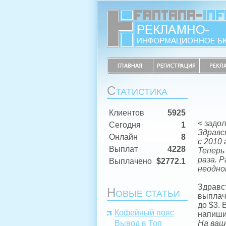
С
ТАТИСТИКА
Клиентов
5925
< задо
Сегодня
1
Здравс
Онлайн
8
с 2010
Выплат
4228
Теперь
раза. 
Выплачено
$2772.1
неодно
Здравст
Н
ОВЫЕ СТАТЬИ
выплач
до $3. 
Кофейный пояс
напиши
Вывод в Топ
На ваш