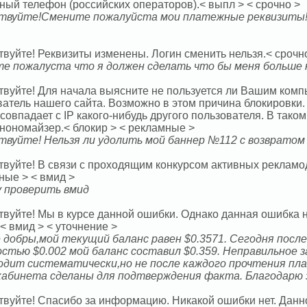
ный телефон (российских операторов).< выпл > < срочно >
твуйте!Смените пожалуйста мои платежные реквизиты!
вуйте! Реквизиты изменены. Логин сменить нельзя.< срочно
е пожалуста что я должен сделать что бы меня больше 
твуйте! Для начала выясните не пользуется ли Вашим комп
ватель нашего сайта. Возможно в этом причина блокировки.
совпадает с IP какого-нибудь другого пользователя. В тако
анономайзер.< блокир > < рекламные >
твуйте! Нельзя ли удолить мой баннер №112 с возвратом
твуйте! В связи с проходящим конкурсом активных рекламод
ные > < вмид >
у проверить вмид
твуйте! Мы в курсе данной ошибки. Однако данная ошибка 
< вмид > < уточнение >
 добры,мой текущий баланс равен $0.3571. Сегодня посл
стью $0.002 мой баланс составил $0.359. Неправильное 
одит систематически,но не после каждого прочтения пл
кабинета сделаны для подтверждения факта. Благодарю 
твуйте! Спасибо за информацию. Никакой ошибки нет. Данн