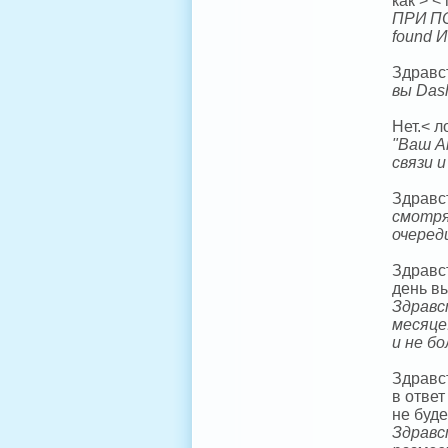
как > <
ПРИ ПО
found 
Здравст
вы Das
Нет.< л
"Ваш А
связи 
Здравс
смотря
очеред
Здравс
день в
Здравс
месяце
и не б
Здравс
в ответ
не буде
Здравс