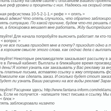
тить ссылку на своем сайте с описанием Вашего проекта.
ные реф уровни и проценты с них. Надеюсь на скорый отв
ая рефсистема 10-5-2-1-1.< рефе > < опять >
мый админ! Что опять случилось, что обратно заблокиро
нять ситуацию. По какой причине, будем что-то решать п
ю, а блокировка мешает мне работать. Жду быстрейшог
твуйте! Для начала попробуйте выяснить работает ли кто-
 < вопрос >
му не все письма приходят мне в почту? приходит одно а т
!! в хорошем смысле этого слова. как сейчас дела с выпл
твуйте! Некоторые рекламодатели заказывают рассылку в 
те в Личный кабинет. Выплаты в ближайшее время произведе
 день! Я хотел узнать как заказывать у Вас рекламу за в
ть платные письма, вставляю ссылку и жму отправить фо
 Помогите как сделать заказ. И сколько будет стоит зака
будет ли узнать Ваши расценки на все виды реклам! Зара
вуйте! Расценки здесь: http://www.fantana-inform.com/rekla
ь. Если не получится - напишите текст письма и ссылку. Мы
 < блок >
пять заблокировали низачто