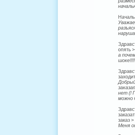
размес
началь
Начальн
Уважае
разъяс
наруша
Здравс
опять >
а поче
шоке!!
Здравс
заходи
Добрый
заказа
нет (!
можно 
Здравст
заказат
заказ >
Меня о