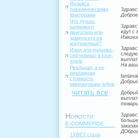
Яндекса
поведенческими
Здравс
факторами
Доброе
Что лучше:
Здравс
капремонт
идут с 
двигателя или
Извини
замена его на
контрактный?
Здравс
Идея для подарка -
следующ
сертификат в love-
выплата
отель
На ваш
Реальная, а не
рекламная
fantana
стоимость
Добрый
имплантации зубов
читать все
Добрый 
выплат
товари
Н
Здравс
ОВОСТИ
больше
E-COMMERCE
заказан
ДОброг
1XBET стала