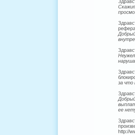
Здравст
Скажит
просмо
Здравст
реферал
Добрый
внутре
Здравст
Неужел
наруш
Здравст
блокир
за что
Здравс
Добрый
выплат
ее нет
Здравс
произв
http://