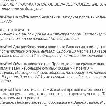
 причина >
ПЫТКЕ ПРОСМОТРА САТОВ ВЫЛАЗЕЕТ СОБЩЕНИЕ Script Zma
И просмотр не доступен
вуйте! На сайте идут обновления. Заходите после выходных
ha777?
огин > < аккаунт >
ккаунт был заблокирован администратором. Воспользуй
и уточнения этого вопроса." Что случилось?
твуйте! Для разблокировки напишите Ваш логин.< аккаунт >
 статистику очереди выплат было на 13 месте за январь
и так и осталось 13 вы сударь плут и мошенник оставим
твуйте! Обмана никакого нет. Просто денег на крупные вып
ыплачиваем небольшие суммы.< обман > < премия >
твуйте, Вы здоровы? Если здоровы, то почему нет начисл
. В прошлый раз вы 2/01 уже начислили, а сейчас вас что-
олейти.
твуйте! По многочисленным жалобам премии в этом месяце
 - только ругань, мол, выплат нет, пир во время чумы и т.д.
м.< премия > < рефе >
твуйте. Недавно зарегистрировался на Вашем сайте. И ср