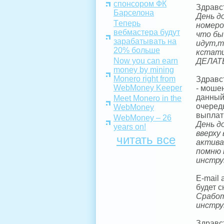
спонсором ФК
Здравс
Барселона
День д
Tеперь
номеро
вебмастера будут
что бы
зарабатывать на
идут,т
20% больше
кстати
Now you can earn
ДЕЛАТ
money by mining
Monero right from
Здравс
WebMoney Keeper
- моше
данный
Meet Monero in the
очеред
WebMoney
выплати
WebMoney – 26
День д
years on!
вверху
читать все
актива
помню 
инстру
E-mail
будет с
Сработ
инстру
Здравс