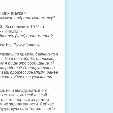
 < минималка >
озможно набрать минималку?
т. Вы получите 10 % от
 < оплата >
ebmoney (wmr) принимаете?
: http://www.fantana-
казать по правде, давненько я
. Но я не в обиде, понимаю,
му я пишу это сообщение. Я
аша работа? Планируется ли
л ваш профессионализм, ранее
проекту. Хочется услышать
я, но и вкладывать в его
о сказать, что сейчас сайт
ть, что впервые за долгое
ение задолженности. Сейчас
будет, куда сайт "приплывет".<