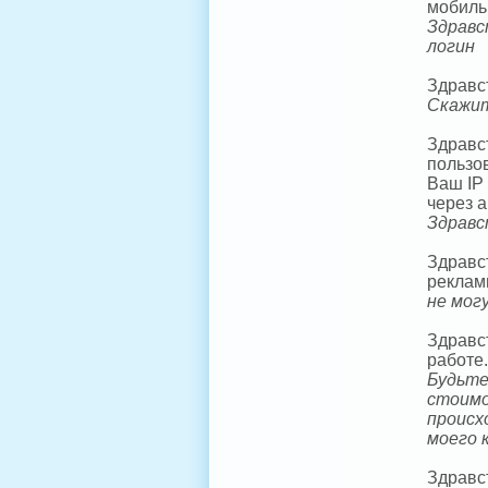
мобиль
Здравс
логин
Здравст
Скажит
Здравс
пользо
Ваш IP 
через 
Здравс
Здравс
реклам
не мог
Здравс
работе.
Будьте
стоимо
происх
моего 
Здравс