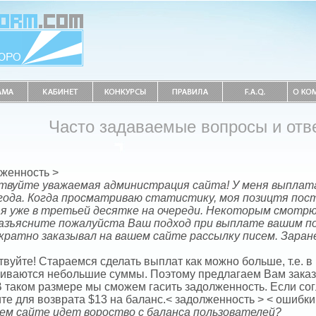
Часто задаваемые вопросы и отв
лженность >
твуйте уважаемая администрация сайта! У меня выплата
 года. Когда просматриваю статистику, моя позицтя пос
 я уже в третьей десятке на очереди. Некоторым смотрю
Разъясните пожалуйста Ваш подход при выплате вашим по
кратно заказывал на вашем сайте рассылку писем. Заране
вуйте! Стараемся сделать выплат как можно больше, т.е. в
иваются небольшие суммы. Поэтому предлагаем Вам зака
В таком размере мы сможем гасить задолженность. Если сог
те для возврата $13 на баланс.< задолженность > < ошибки
ем сайте идет вороство с баланса пользователей?