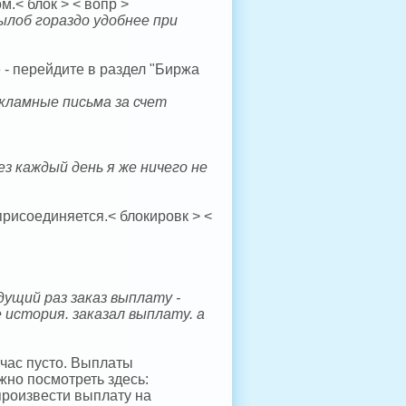
м.< блок > < вопр >
лоб гораздо удобнее при
 - перейдите в раздел "Биржа
екламные письма за счет
з каждый день я же ничего не
 присоединяется.< блокировк > <
дущий раз заказ выплату -
 история. заказал выплату. а
йчас пусто. Выплаты
жно посмотреть здесь:
 произвести выплату на