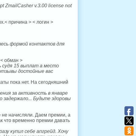
ilCasher v.3.00 license not
.< причина > < логин >
тесь формой контактов для
 < обман >
 судя 15 выплат а место
 отзывы достойные вас
латы пока нет. На сегодняшний
ения за активность в январе
то задержало... Будьте здоровы
 не начисляли. Даем премии, а
 Так что временно премии давать
азу купил себе апгрейд. Хочу