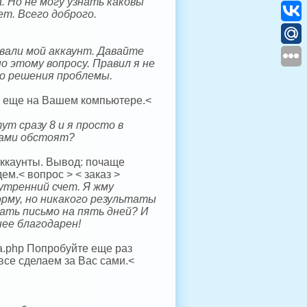
 Но не могу узнать каковы
ет. Всего доброго.
вали мой аккаунт. Давайте
о этому вопросу. Правил я не
о решения проблемы.
то еще на Вашем компьютере.<
ут сразу 8 и я просто в
атами обстоят?
аккаунты. Вывод: почаще
м.< вопрос > < заказ >
нутренний счет. Я жму
рму, но никакого результаты
зать письмо на пять дней? И
нее благодарен!
ma.php Попробуйте еще раз
 все сделаем за Вас сами.<