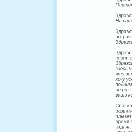
Платеж
Здравс
На ваш
Здравс
потрач
Здравс
Здравст
inform.
Здравс
здесь 
что ва
хочу у
подним
не раз
ваши к
Спасибо
развити
плывет 
время 
задача 