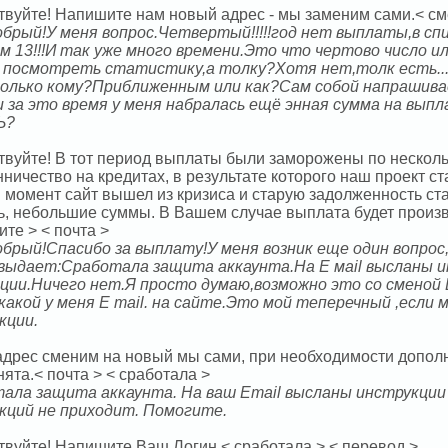
твуйте! Напишите нам новый адрес - мы заменим сами.< см
обрый!У меня вопрос.Четвертый!!!!!год нет выплаты,в сп
м 13!!!И так уже много времени.Это что чертово число и
 посмотреть статистику,а толку?Хотя нет,толк есть..
олько кому?Приближенным или как?Сам собой напрашивает
 за это время у меня набралась ещё энная сумма на вы
Ь?
твуйте! В тот период выплаты были заморожены по несколь
нничество на кредитах, в результате которого наш проект 
 момент сайт вышел из кризиса и старую задолженность ста
ь, небольшие суммы. В Вашем случае выплата будет произ
те > < почта >
обрый!Спасибо за выплату!У меня возник еще один вопрос,
 выдает:Сработала защита аккаунта.На Е маil высланы и
ции.Ничего нет.Я просто думаю,возможно это со сменой E
какой у меня E mail. на сайте.Это мой теперечный ,если 
кции.
 адрес сменим на новый мы сами, при необходимости допол
нята.< почта > < сработала >
ала защита аккаунта. На ваш Email высланы инструкции 
кций не приходит. Помогите.
твуйте! Напишите Ваш Логин.< сработала > < перевод >