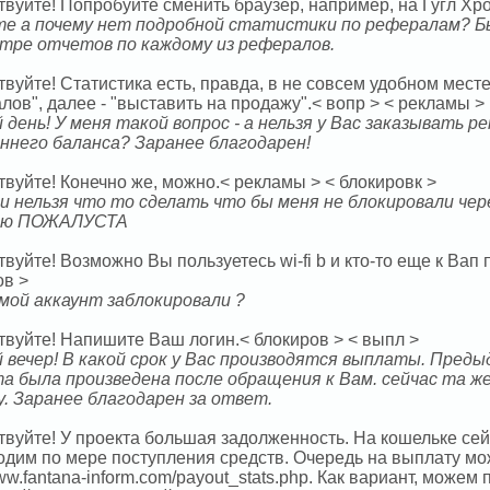
вуйте! Попробуйте сменить браузер, например, на Гугл Хро
е а почему нет подробной статистики по рефералам? Бы
тре отчетов по каждому из рефералов.
вуйте! Статистика есть, правда, в не совсем удобном месте
ов", далее - "выставить на продажу".< вопр > < рекламы >
 день! У меня такой вопрос - а нельзя у Вас заказывать р
ннего баланса? Заранее благодарен!
вуйте! Конечно же, можно.< рекламы > < блокировк >
и нельзя что то сделать что бы меня не блокировали чере
аю ПОЖАЛУСТА
вуйте! Возможно Вы пользуетесь wi-fi b и кто-то еще к Вап
ов >
 мой аккаунт заблокировали ?
твуйте! Напишите Ваш логин.< блокиров > < выпл >
 вечер! В какой срок у Вас производятся выплаты. Преды
а была произведена после обращения к Вам. сейчас та же
у. Заранее благодарен за ответ.
твуйте! У проекта большая задолженность. На кошельке се
одим по мере поступления средств. Очередь на выплату мо
www.fantana-inform.com/payout_stats.php. Как вариант, можем