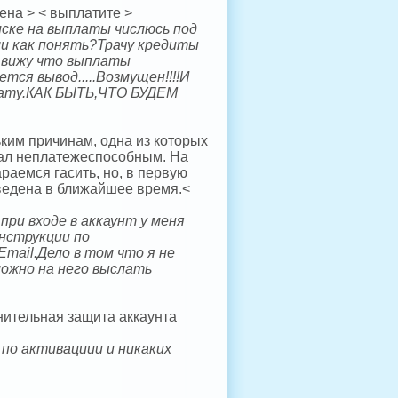
ена > < выплатите >
иске на выплаты числюсь под
ли как понять?Трачу кредиты
.вижу что выплаты
ся вывод.....Возмущен!!!!И
плату.КАК БЫТЬ,ЧТО БУДЕМ
ким причинам, одна из которых
стал неплатежеспособным. На
раемся гасить, но, в первую
ведена в ближайшее время.<
при входе в аккаунт у меня
нструкции по
mail.Дело в том что я не
можно на него выслать
нительная защита аккаунта
по активациии и никаких