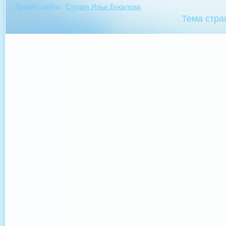
Дизайн сайта:
Студия Ильи Букалова
Тема стра