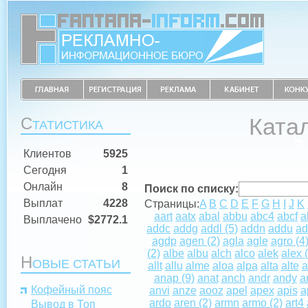
С
Ката
ТАТИСТИКА
Клиентов
5925
Сегодня
1
Онлайн
8
Поиск по списку:
Выплат
4228
Страницы:
A
B
C
D
E
F
G
H
I
J
K
aart
aatx
abal
abbu
abc4
abcf
a
Выплачено
$2772.1
addc
addg
addl
(5)
addn
addu
a
agdp
agen
(2)
agla
agle
agro
(4
(2)
albe
albu
alch
alco
alek
alex
(
Н
ОВЫЕ СТАТЬИ
allt
allu
alme
aloa
alpa
alta
alte
a
anap
(9)
anat
anch
andr
andy
a
Кофейный пояс
anvi
anze
aooz
apel
apex
apis
a
ardo
aren
(2)
armn
armo
(2)
art4
Вывод в Топ