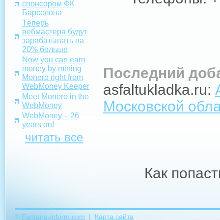
спонсором ФК
Барселона
Tеперь
вебмастера будут
зарабатывать на
20% больше
Now you can earn
money by mining
Последний доб
Monero right from
asfaltukladka.ru:
WebMoney Keeper
Meet Monero in the
Московской обл
WebMoney
WebMoney – 26
years on!
читать все
Как попаст
©
Fantana-inform.com
|
Карта сайта