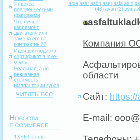
arxe
asar
asbn
aser
asfa
asin
as
Яндекса
(43)
avan
(2)
avir
av
поведенческими
факторами
asfaltuklad
Что лучше:
капремонт
двигателя или
замена его на
Компания О
контрактный?
Идея для подарка -
сертификат в love-
отель
Асфальтиров
Реальная, а не
области
рекламная
стоимость
имплантации зубов
читать все
Сайт:
https:/
E-mail: ooo@
Н
ОВОСТИ
E-COMMERCE
Телефоны: +7
1XBET стала