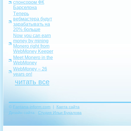
спонсором ФК
Барселона
Tеперь
вебмастера будут
зарабатывать на
20% больше
Now you can earn
money by mining
Monero right from
WebMoney Keeper
Meet Monero in the
WebMoney
WebMoney – 26
years on!
читать все
©
Fantana-inform.com
|
Карта сайта
Дизайн сайта:
Студия Ильи Букалова