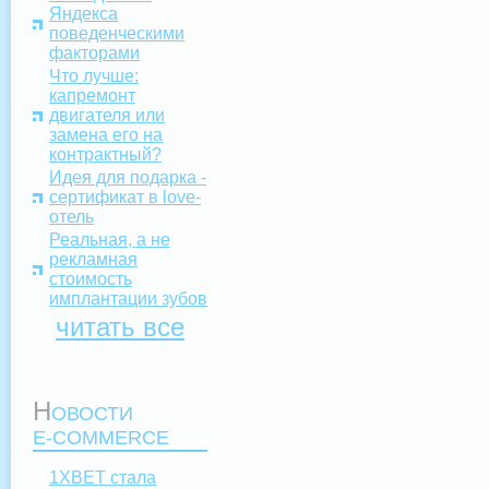
Яндекса
поведенческими
факторами
Что лучше:
капремонт
двигателя или
замена его на
контрактный?
Идея для подарка -
сертификат в love-
отель
Реальная, а не
рекламная
стоимость
имплантации зубов
читать все
Н
ОВОСТИ
E-COMMERCE
1XBET стала