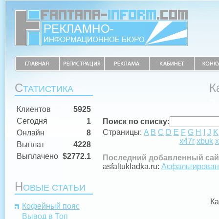
С
К
ТАТИСТИКА
Клиентов
5925
Сегодня
1
Поиск по списку:
Страницы:
A
B
C
D
E
F
G
H
I
J
K
Онлайн
8
x47r
xbuk
x
Выплат
4228
Выплачено
$2772.1
Последний добавленный сай
asfaltukladka.ru:
Асфальтировани
Н
ОВЫЕ СТАТЬИ
Ка
Кофейный пояс
Вывод в Топ